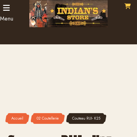
Panneau de gestion des cookies
Menu
Accueil
02 Coutellerie
Couteau RUI- K25