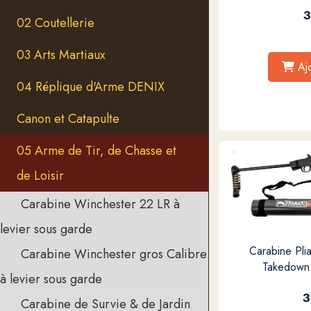
3
02 Coutellerie
03 Arts Martiaux
Aj
04 Réplique d'Arme DENIX
Canon et Catapulte
05 Arme de Tir, de Chasse et
de Loisir
Carabine Winchester 22 LR à
levier sous garde
Carabine Pl
Carabine Winchester gros Calibre
Takedown 
à levier sous garde
3
Carabine de Survie & de Jardin