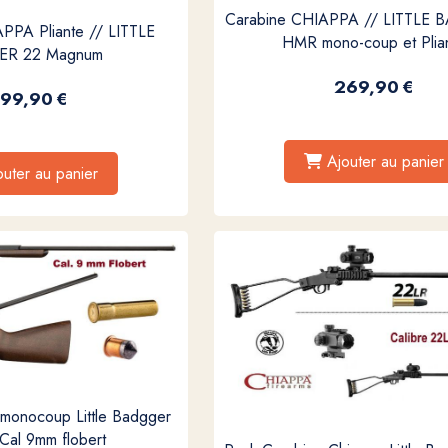
Carabine CHIAPPA // LITTLE
PPA Pliante // LITTLE
HMR mono-coup et Plia
R 22 Magnum
269,90
€
99,90
€
Ajouter au panier
outer au panier
 monocoup Little Badgger
Cal 9mm flobert