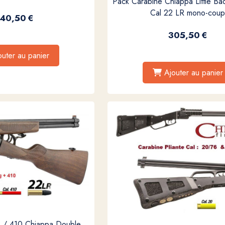
Pack Carabine Chiappa Little Bad
Cal 22 LR mono-cou
40,50
€
305,50
€
outer au panier
Ajouter au panier
R / 410 Chiappa Double