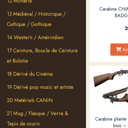
12 Militaria
Carabine CHIA
13 Médiéval / Historique /
BADGE
Celtique / Gothique
2
14 Western / Amérindien
Aj
17 Ceinture, Boucle de Ceinture
et Bolotie
18 Dérivé du Cinéma
19 Dérivé pop music et artiste
20 Matériels CANIN
21 Mug / Flasque / Verre &
Carabine pliante
Tapis de souris
bois – 