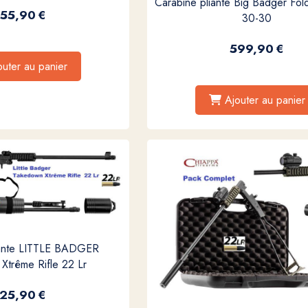
Carabine pliante Big Badger Fold
55,90
€
30-30
599,90
€
outer au panier
Ajouter au panier
iante LITTLE BADGER
Xtrême Rifle 22 Lr
25,90
€