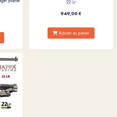
ger pliante
22 Lr
p
949,00
€
Ajouter au panier