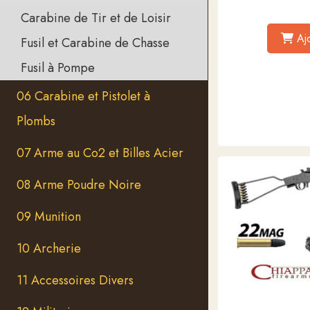
Carabine de Tir et de Loisir
Aj
Fusil et Carabine de Chasse
Fusil à Pompe
06 Carabine et Pistolet à
Plombs
07 Arme au Co2 et Billes Acier
08 Arme Poudre Noire
09 Munition
10 Archerie
11 Accessoires Divers