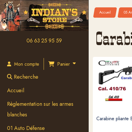
Panneau de gestion des cookies
Accueil
05 Ar
Carab
06 63 25 95 59
Panier
Mon compte
Recherche
Accueil
Règlementation sur les armes
blanches
Carabine pliante 
01 Auto Défense