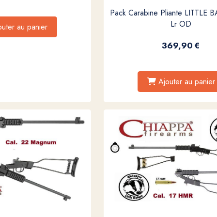
Pack Carabine Pliante LITTLE
Lr OD
outer au panier
369,90
€
Ajouter au panier