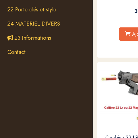
22 Porte clés et stylo
3
24 MATERIEL DIVERS
Aj
23 Informations
Contact
Carabine 22 L