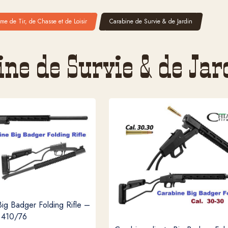
me de Tir, de Chasse et de Loisir
Carabine de Survie & de Jardin
ine de Survie & de Jar
Big Badger Folding Rifle –
410/76