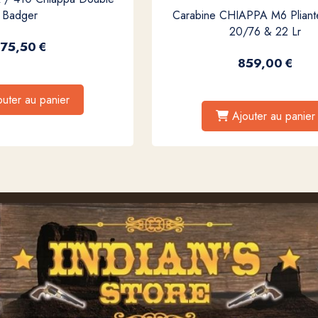
Badger
Carabine CHIAPPA M6 Pliante
20/76 & 22 Lr
75,50
€
859,00
€
outer au panier
Ajouter au panier