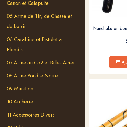
Canon et Catapulte
05 Arme de Tir, de Chasse et
de Loisir
Nunchaku en bois 
06 Carabine et Pistolet à
Plombs
07 Arme au Co2 et Billes Acier
Aj
08 Arme Poudre Noire
09 Munition
10 Archerie
11 Accessoires Divers