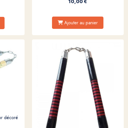
10,00
€
Ajouter au panier
or décoré