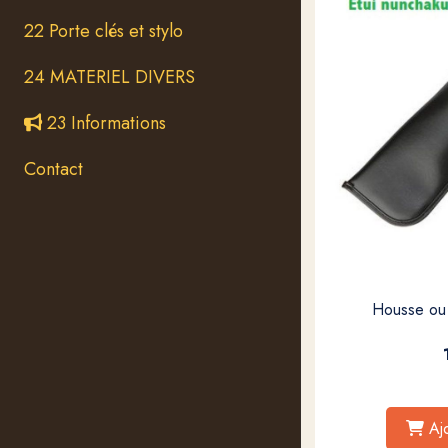
22 Porte clés et stylo
24 MATERIEL DIVERS
23 Informations
Contact
Housse ou 
Aj