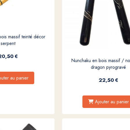
is massif teinté décor
serpent
20,50
€
Nunchaku en bois massif / no
dragon pyrogravé
outer au panier
22,50
€
Ajouter au panier