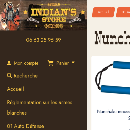
Panneau de gestion des cookies
Accueil
03 Ar
Nunc
06 63 25 95 59
Panier
Mon compte
Recherche
Accueil
Règlementation sur les armes
Nunchaku mousse
blanches
01 Auto Défense