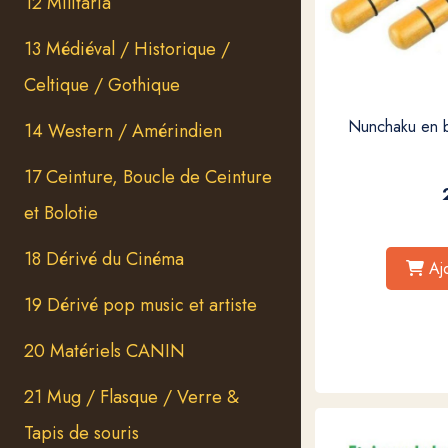
12 Militaria
13 Médiéval / Historique /
Celtique / Gothique
Nunchaku en bo
14 Western / Amérindien
17 Ceinture, Boucle de Ceinture
et Bolotie
18 Dérivé du Cinéma
Aj
19 Dérivé pop music et artiste
20 Matériels CANIN
21 Mug / Flasque / Verre &
Tapis de souris