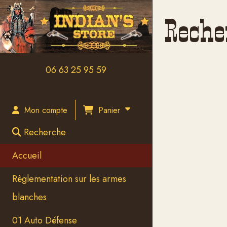
Panneau de gestion des cookies
Reche
06 63 25 95 59
Panier
Mon compte
Recherche
Accueil
Règlementation sur les armes
blanches
01 Auto Défense