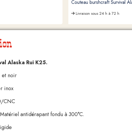
Couteau burshcraft Survival A
Livraison sous 24 h à 72 h
ion
val Alaska Rui K25.
 et noir
er inox
10/CNC
atériel antidérapant fondu à 300°C.
rigide