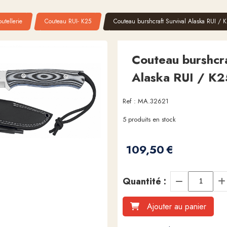
utellerie
Couteau RUI- K25
Couteau burshcraft Survival Alaska RUI / 
Couteau burshcra
Alaska RUI / K2
Ref :
MA.32621
5
produits en stock
109,50
€
Quantité :
Ajouter au panier