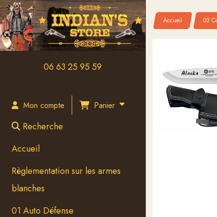
Panneau de gestion des cookies
Accueil
02 Co
06 63 25 95 59
Panier
Mon compte
Recherche
Accueil
Règlementation sur les armes
blanches
01 Auto Défense