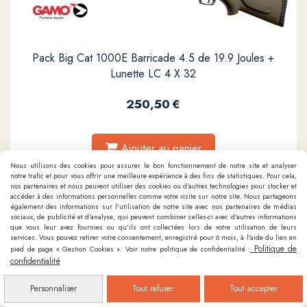
Pack Big Cat 1000E Barricade 4.5 de 19.9 Joules +
Lunette LC 4 X 32
250,50
€
Ajouter au panier
Nous utilisons des cookies pour assurer le bon fonctionnement de notre site et analyser
notre trafic et pour vous offrir une meilleure expérience à des fins de statistiques. Pour cela,
nos partenaires et nous peuvent utiliser des cookies ou d'autres technologies pour stocker et
accéder à des informations personnelles comme votre visite sur notre site. Nous partageons
également des informations sur l'utilisation de notre site avec nos partenaires de médias
sociaux, de publicité et d'analyse, qui peuvent combiner celles-ci avec d'autres informations
que vous leur avez fournies ou qu'ils ont collectées lors de votre utilisation de leurs
services. Vous pouvez retirer votre consentement, enregistré pour 6 mois, à l'aide du lien en
Politique de
pied de page « Gestion Cookies ». Voir notre politique de confidentialité :
confidentialité
Personnaliser
Tout refuser
Tout accepter
Carabine Gamo delta rouge-bleu ou kaki synthétique / 7.5