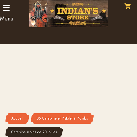
Panneau de gestion des cookies
Menu
Accueil
06 Carabine et Pistolet à Plombs
Carabine moins de 20 Joules