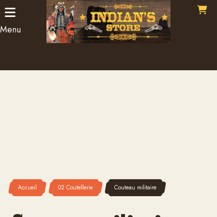
Panneau de gestion des cookies
Menu
Accueil
02 Coutellerie
Couteau militaire