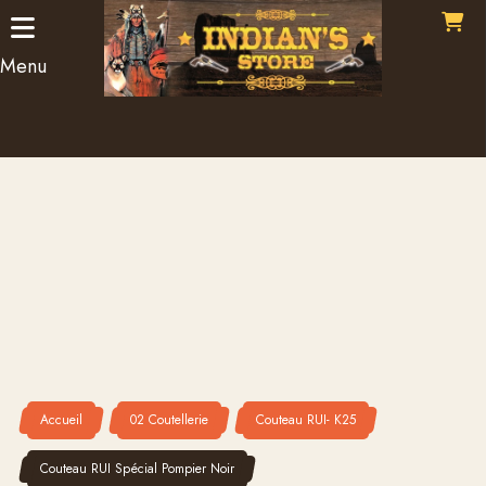
Panneau de gestion des cookies
Menu
Accueil
02 Coutellerie
Couteau RUI- K25
Couteau RUI Spécial Pompier Noir