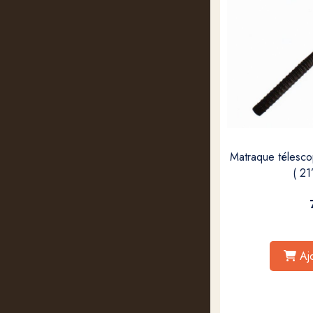
Matraque télesc
( 21
Aj