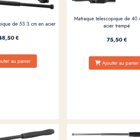
Matraque telescopique de 40
pique de 53.3 cm en acier
acier trempé
48,50
€
75,50
€
outer au panier
Ajouter au panier