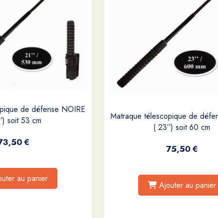
opique de défense NOIRE
Matraque télescopique de déf
’’) soit 53 cm
( 23’’) soit 60 cm
73,50
€
75,50
€
outer au panier
Ajouter au panier