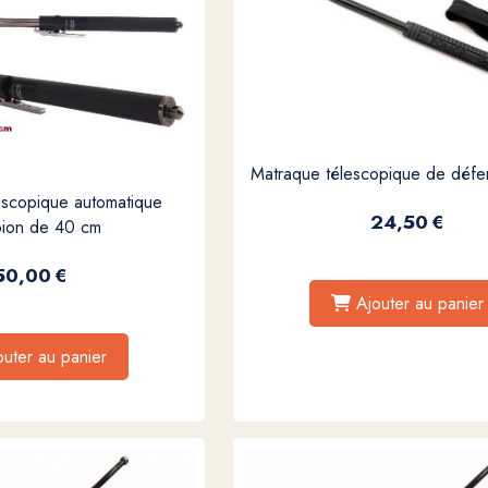
Matraque télescopique de déf
escopique automatique
24,50
€
pion de 40 cm
50,00
€
Ajouter au panier
outer au panier