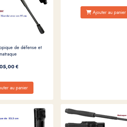
Ajouter au panier
opique de défense et
matraque
05,00
€
outer au panier