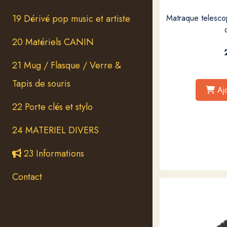
19 Dérivé pop music et artiste
Matraque telesc
20 Matériels CANIN
21 Mug / Flasque / Verre &
Tapis de souris
Aj
22 Porte clés et stylo
24 MATERIEL DIVERS
23 Informations
Contact