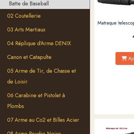
Batte de Baseball
02 Coutellerie
Matraque telesco
03 Arts Martiaux
04 Réplique d'Arme DENIX
Canon et Catapulte
Aj
05 Arme de Tir, de Chasse et
de Loisir
06 Carabine et Pistolet à
Plombs
07 Arme au Co2 et Billes Acier
08 Arme Poudre Noire