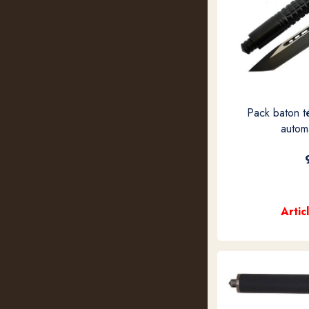
Pack baton t
automa
Artic