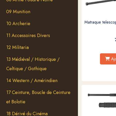
09 Munition
Matraque telesco
10 Archerie
11 Accessoires Divers
12 Militaria
Aj
13 Médiéval / Historique /
Celtique / Gothique
14 Western / Amérindien
17 Ceinture, Boucle de Ceinture
et Bolotie
18 Dérivé du Cinéma