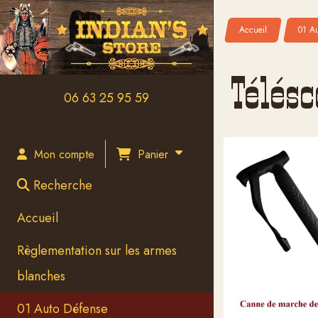
Panneau de gestion des cookies
Accueil
01 A
Télés
06 63 25 95 59
Panier
Mon compte
Recherche
Accueil
Règlementation sur les armes
blanches
01 Auto Défense