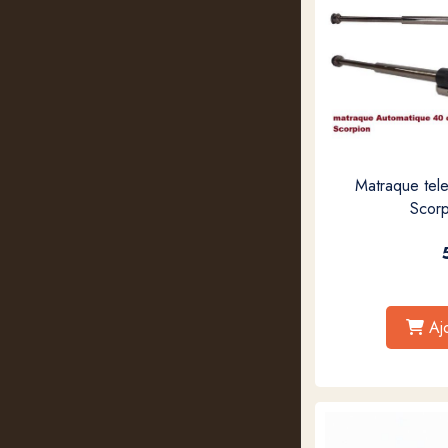
Matraque tel
Scor
Aj