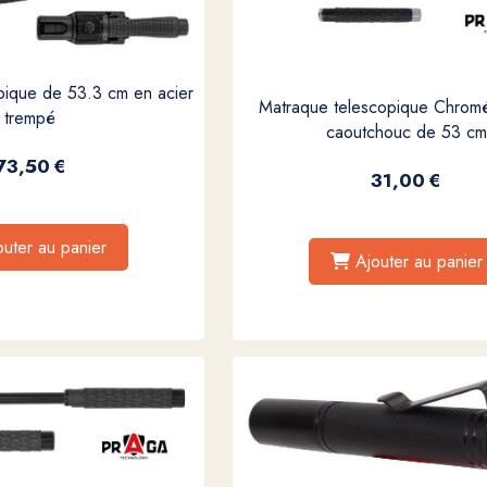
pique de 53.3 cm en acier
Matraque telescopique Chrom
trempé
caoutchouc de 53 cm
73,50
€
31,00
€
outer au panier
Ajouter au panier