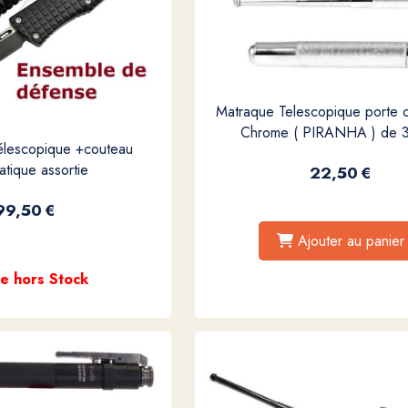
Matraque Telescopique porte c
Chrome ( PIRANHA ) de 
élescopique +couteau
tique assortie
22,50
€
99,50
€
Ajouter au panier
le hors Stock