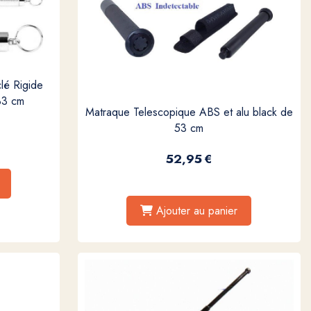
lé Rigide
33 cm
Matraque Telescopique ABS et alu black de
53 cm
52,95
€
Ajouter au panier