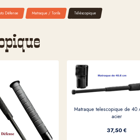
uto Défense
Matraque / Tonfa
Téléscopique
copique
Matraque telescopique de 40
acier
37,50
€