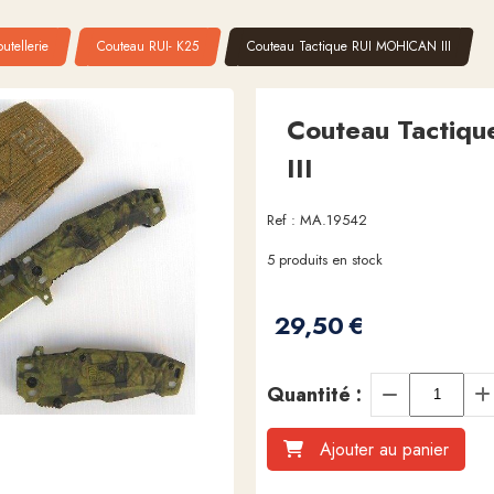
utellerie
Couteau RUI- K25
Couteau Tactique RUI MOHICAN III
Couteau Tactiq
III
Ref :
MA.19542
5
produits en stock
29,50
€
Quantité :
Ajouter au panier