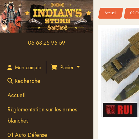
Panneau de gestion des cookies
Accueil
02 Co
06 63 25 95 59
Panier
Mon compte
Recherche
Accueil
Règlementation sur les armes
blanches
01 Auto Défense