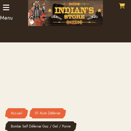
Panneau de gestion des cookies
Menu
Accueil
01 Auto Défense
Bombe Self Défense Gaz / Gel / Poivre