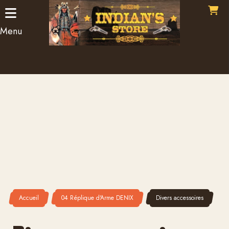
Panneau de gestion des cookies
Menu
Accueil
04 Réplique d'Arme DENIX
Divers accessoires