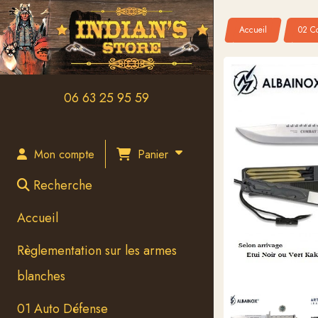
Panneau de gestion des cookies
Accueil
02 Co
06 63 25 95 59
Panier
Mon compte
Recherche
Accueil
Règlementation sur les armes
blanches
01 Auto Défense