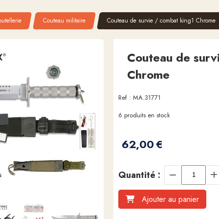
utellerie
Couteau militaire
Couteau de survie / combat king1 Chrome
Couteau de surv
Chrome
Ref :
MA.31771
6
produits en stock
62,00
€
Quantité :
Ajouter au panier