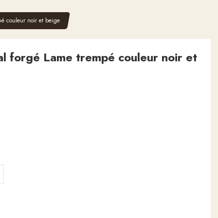
pé couleur noir et beige
al forgé Lame trempé couleur noir et