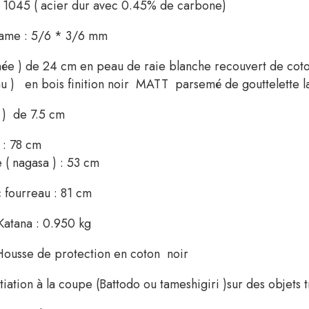
 1045 ( acier dur avec 0.45% de carbone)
sseur de lame : 5/6 * 3/
gnée ) de 24 cm en peau de raie blanche recouvert de cot
au ) en bois finition noir MATT parsemé de gouttelette l
 ) de 7.5 cm
 : 78 cm
 ( nagasa ) : 53 cm
 fourreau : 81 cm
 Katana : 0.950 kg
 Housse de protection en coton noir
iation à la coupe (Battodo ou tameshigiri )sur des objets t