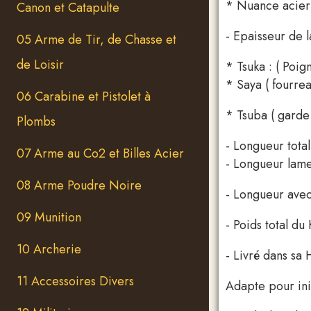
* Nuance acier
Canon et Catapulte
- Epai
05 Arme de Tir, de Chasse et
de Loisir
* Tsuka : ( Poi
* Saya ( fourre
06 Carabine et Pistolet à
* Tsuba ( garde
Plombs
- Longueur total
07 Arme au Co2 et Billes Acier
- Longueur lame
08 Arme Poudre Noire
- Longueur avec
09 Munition
- Poids total du
10 Archerie
- Livré dans sa
11 Accessoires Divers
Adapte pour init