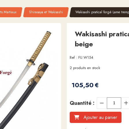
ts Martiaux
Shirasaya et Wakisashi
Wakisashi pratical forgé Lame trem
Wakisashi pratic
beige
Ref :
FU.W154
2
produits en stock
105,50
€
Quantité :
Ajouter au panier