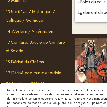
12 Militaria
- Poids du colis
13 Médiéval / Historique /
Egalement disp
Celtique / Gothique
14 Western / Amérindien
17 Ceinture, Boucle de Ceinture
et Bolotie
18 Dérivé du Cinéma
19 Dérivé pop music et artiste
20 Matériels CANIN
Nous utilisons des cookies pour assurer le bon fonctionnement de notre site et an
21 Mug / Flasque / Verre &
à des fins de statistiques. Pour cela, nos partenaires et nous peuvent utiliser
des informations personnelles comme votre visite sur notre site. Nous partageons
Tapis de souris
nos partenaires de médias sociaux, de publicité et d'analyse, qui peuvent com