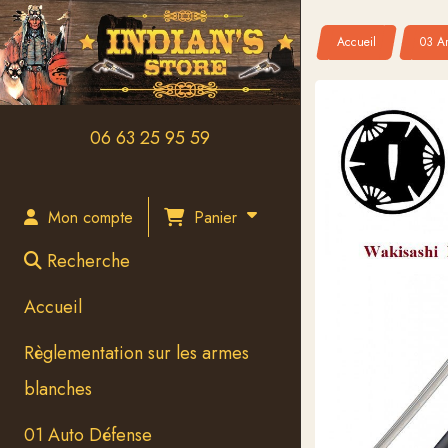
Panneau de gestion des cookies
Accueil
03 Ar
06 63 25 95 59
Panier
Mon compte
Recherche
Accueil
Règlementation sur les armes
blanches
01 Auto Défense