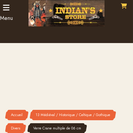
Panneau de gestion des cookies
Menu
Accueil
13 Médiéval / Historique / Celtique / Gothique
Divers
Verre Crane multiple de 06 cm