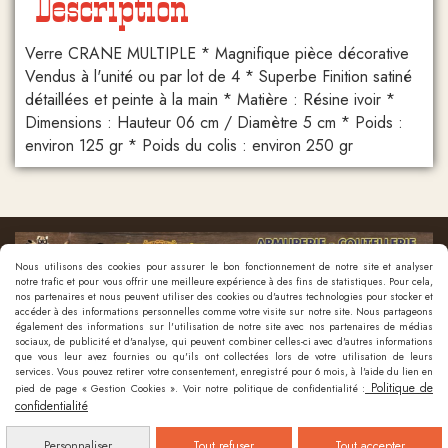
Description
Verre CRANE MULTIPLE * Magnifique pièce décorative
Vendus à l'unité ou par lot de 4 * Superbe Finition satiné
détaillées et peinte à la main * Matière : Résine ivoir *
Dimensions : Hauteur 06 cm / Diamètre 5 cm * Poids :
environ 125 gr * Poids du colis : environ 250 gr
Nous utilisons des cookies pour assurer le bon fonctionnement de notre site et analyser
notre trafic et pour vous offrir une meilleure expérience à des fins de statistiques. Pour cela,
nos partenaires et nous peuvent utiliser des cookies ou d'autres technologies pour stocker et
accéder à des informations personnelles comme votre visite sur notre site. Nous partageons
également des informations sur l'utilisation de notre site avec nos partenaires de médias
sociaux, de publicité et d'analyse, qui peuvent combiner celles-ci avec d'autres informations
que vous leur avez fournies ou qu'ils ont collectées lors de votre utilisation de leurs
Nous contacter
services. Vous pouvez retirer votre consentement, enregistré pour 6 mois, à l'aide du lien en
Politique de
pied de page « Gestion Cookies ». Voir notre politique de confidentialité :
confidentialité
Mentions Légales
Politique de confidentialité
Gestion cookies
Mon
Personnaliser
Tout refuser
Tout accepter
Compte
Créer un site internet