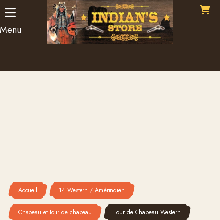
Panneau de gestion des cookies
Menu
Accueil
14 Western / Amérindien
Chapeau et tour de chapeau
Tour de Chapeau Western