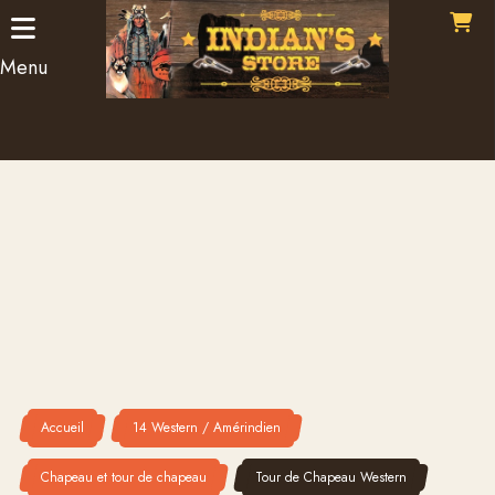
Panneau de gestion des cookies
Menu
Accueil
14 Western / Amérindien
Chapeau et tour de chapeau
Tour de Chapeau Western