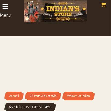
Panneau de gestion des cookies
Menu
Accueil
22 Porte clés et stylo
Western et indien
Stylo bille CHASSEUR de PRIME