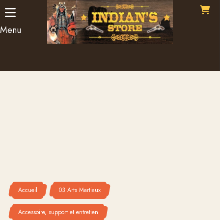
Panneau de gestion des cookies
Menu
Accueil
03 Arts Martiaux
Accessoire, support et entretien