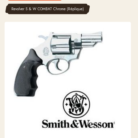
Revolver S & W COMBAT Chrome (Réplique)