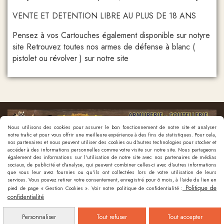
VENTE ET DETENTION LIBRE AU PLUS DE 18 ANS
Pensez à vos Cartouches également disponible sur notyre
site Retrouvez toutes nos armes de défense à blanc (
pistolet ou révolver ) sur notre site
Nous utilisons des cookies pour assurer le bon fonctionnement de notre site et analyser
notre trafic et pour vous offrir une meilleure expérience à des fins de statistiques. Pour cela,
nos partenaires et nous peuvent utiliser des cookies ou d'autres technologies pour stocker et
accéder à des informations personnelles comme votre visite sur notre site. Nous partageons
également des informations sur l'utilisation de notre site avec nos partenaires de médias
sociaux, de publicité et d'analyse, qui peuvent combiner celles-ci avec d'autres informations
que vous leur avez fournies ou qu'ils ont collectées lors de votre utilisation de leurs
Nous contacter
services. Vous pouvez retirer votre consentement, enregistré pour 6 mois, à l'aide du lien en
Politique de
pied de page « Gestion Cookies ». Voir notre politique de confidentialité :
confidentialité
Mentions Légales
Politique de confidentialité
Gestion cookies
Mon
Compte
Créer un site internet
Personnaliser
Tout refuser
Tout accepter