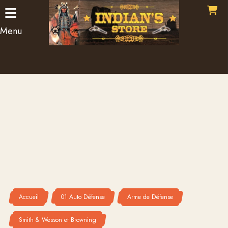
Panneau de gestion des cookies
Menu
Accueil
01 Auto Défense
Arme de Défense
Smith & Wesson et Browning