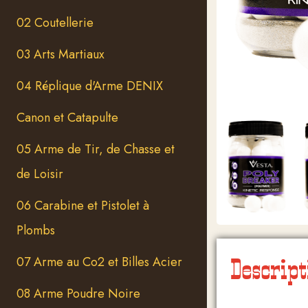
02 Coutellerie
03 Arts Martiaux
04 Réplique d'Arme DENIX
Canon et Catapulte
05 Arme de Tir, de Chasse et
de Loisir
06 Carabine et Pistolet à
Plombs
Descript
07 Arme au Co2 et Billes Acier
08 Arme Poudre Noire