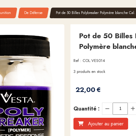
unition
De Défense
Pot de 50 Billes Polybreaker Polymère blanche Cal.
Pot de 50 Billes
Polymère blanch
Ref :
COL.VES014
3
produits en stock
22,00
€
Quantité :
Ajouter au panier