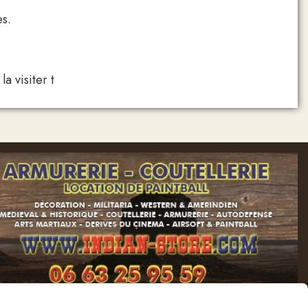
s.
a visiter t