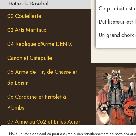
Batte de Baseball
Ce produit est
02 Coutellerie
L'utilisateur es
03 Arts Martiaux
Un grand choix d
04 Réplique d'Arme DENIX
Canon et Catapulte
05 Arme de Tir, de Chasse et
de Loisir
06 Carabine et Pistolet à
Plombs
07 Arme au Co2 et Billes Acier
Nous utilisons des cookies pour assurer le bon fonctionnement de notre site et an
08 Arme Poudre Noire