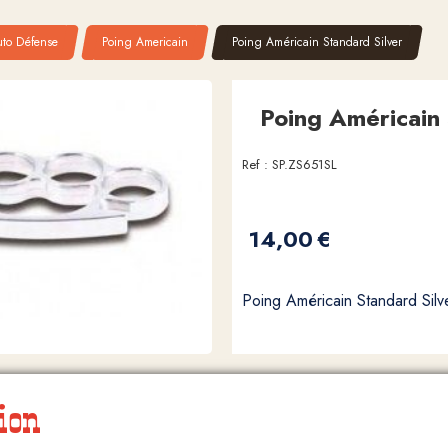
uto Défense
Poing Americain
Poing Américain Standard Silver
Poing Américain 
Ref :
SP.ZS651SL
14,00
€
Poing Américain Standard Silv
ion