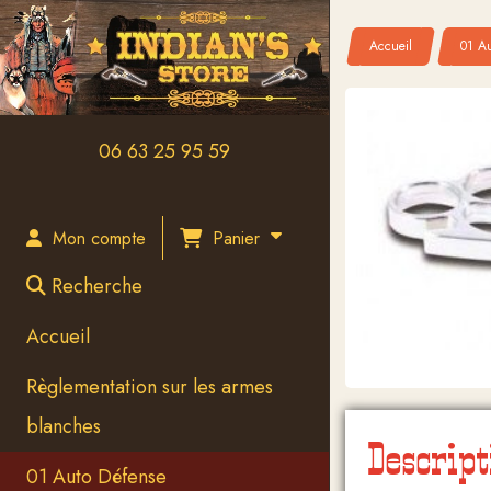
Panneau de gestion des cookies
Accueil
01 A
06 63 25 95 59
Panier
Mon compte
Recherche
Accueil
Règlementation sur les armes
blanches
Descript
01 Auto Défense