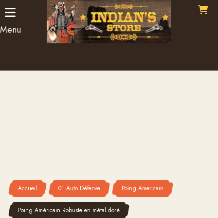
Panneau de gestion des cookies
Menu
Accueil
01 Auto Défense
Poing Americain
Poing Américain Robuste en métal doré