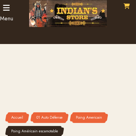
Panneau de gestion des cookies
Menu
Accueil
01 Auto Défense
Poing Americain
Poing Américain escamotable