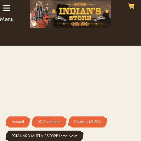
Panneau de gestion des cookies
Menu
Accueil
02 Coutellerie
Couteau MUELA
POIGNARD MUELA ESCORP Lame Noire