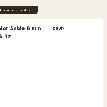
e 8 mm réplique du Glock 17
olor Sable 8 mm
BRUNI
k 17