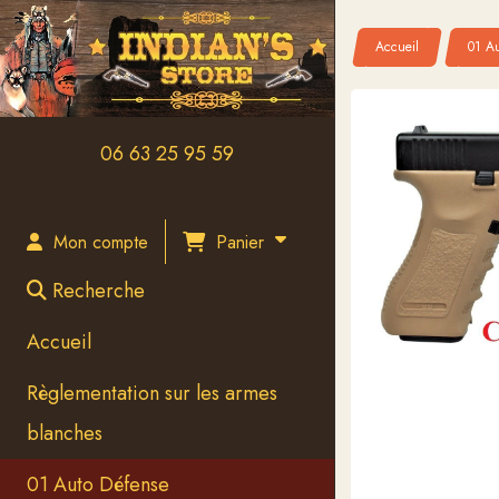
Panneau de gestion des cookies
Accueil
01 A
06 63 25 95 59
Panier
Mon compte
Recherche
Accueil
Règlementation sur les armes
blanches
01 Auto Défense