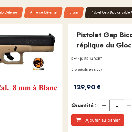
uto Défense
Arme de Défense
Bruni
Pistolet Gap Bicolor Sabl
Pistolet Gap Bic
réplique du Gloc
Ref :
JS.BR-1400BT
5
produits en stock
129,90
€
Quantité :
Ajouter au panier