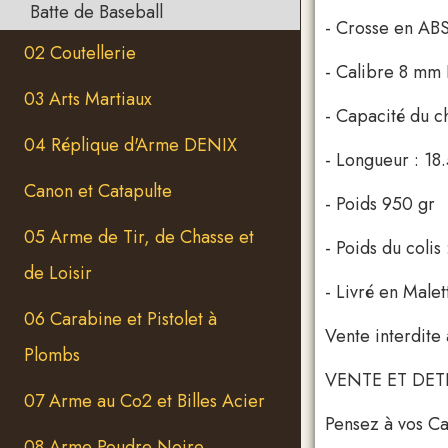
Batte de Baseball
- Crosse en ABS
02 Coutellerie
- Calibre 8 mm
03 Arts Martiaux
- Capacité du c
04 Réplique d'Arme DENIX
- Longueur : 18
Canon et Catapulte
- Poids 950 gr
05 Arme de Tir, de Chasse et
- Poids du colis 
de Loisir
- Livré en Malet
06 Carabine et Pistolet à
Vente interdite 
Plombs
VENTE ET DET
07 Arme au Co2 et Billes Acier
Pensez à vos Ca
08 Arme Poudre Noire