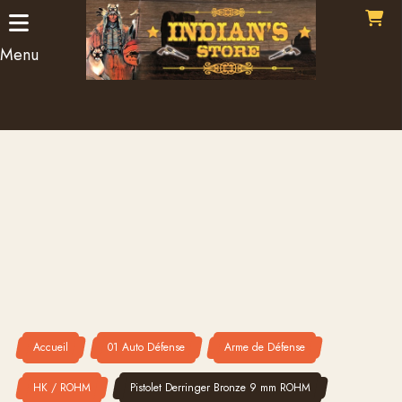
Panneau de gestion des cookies
Menu
Accueil
01 Auto Défense
Arme de Défense
HK / ROHM
Pistolet Derringer Bronze 9 mm ROHM