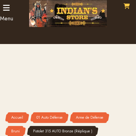
Panneau de gestion des cookies
Menu
Accueil
01 Auto Défense
Arme de Défense
Bruni
Pistolet 315 AUTO Bronze (Réplique )