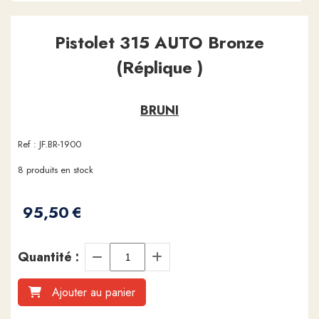
Pistolet 315 AUTO Bronze
(Réplique )
BRUNI
Ref :
JF.BR-1900
8
produits en stock
95,50
€
Quantité :
Ajouter au panier