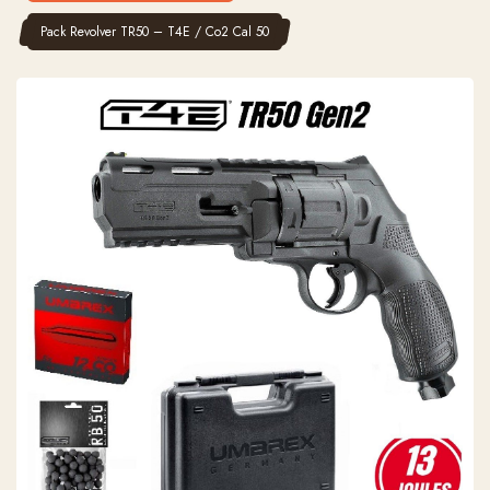
Pack Revolver TR50 – T4E / Co2 Cal 50