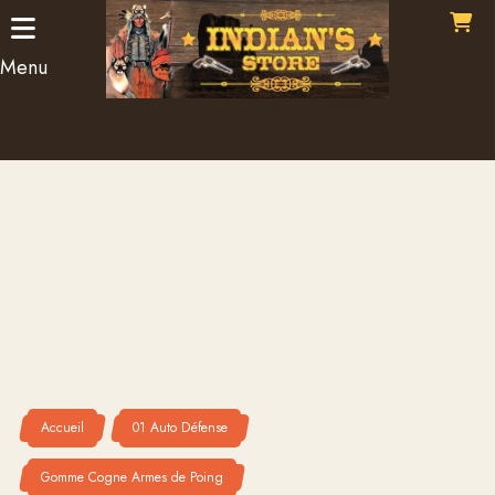
Panneau de gestion des cookies
Menu
Accueil
01 Auto Défense
Gomme Cogne Armes de Poing