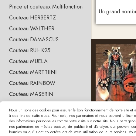
Pince et couteaux Multifonction
Un grand nombre
Couteau HERBERTZ
Couteau WALTHER
Couteau DAMASCUS
Couteau RUI- K25
Couteau MUELA
Couteau MARTTIINI
Couteau RAINBOW
Couteau MASERIN
Couteau Rainblue, Raingold,
Nous utilisons des cookies pour assurer le bon fonctionnement de notre site et an
Rainblack
à des fins de statistiques. Pour cela, nos partenaires et nous peuvent utiliser
des informations personnelles comme votre visite sur notre site. Nous partageons
Couteau M-Tech & Max Knives
nos partenaires de médias sociaux, de publicité et d'analyse, qui peuvent com
fournies ou qu'ils ont collectées lors de votre utilisation de leurs services. V