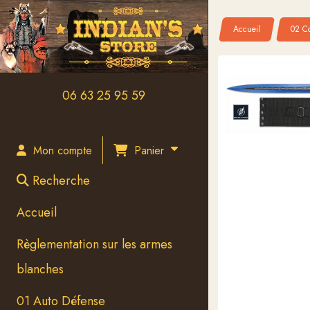
Panneau de gestion des cookies
Accueil
02 Co
06 63 25 95 59
Panier
Mon compte
Recherche
Accueil
Règlementation sur les armes
blanches
01 Auto Défense