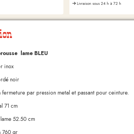
Livraison sous 24 h à 72 h
ion
brousse lame BLEU
r inox
rdé noir
on fermeture par pression metal et passant pour ceinture.
al 71 cm
e lame 52.50 cm
n 760 gr