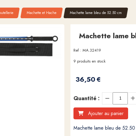
utellerie
Machette et Hache
Machette lame bleu de 52.50 cm
Machette lame b
Ref :
MA.32419
9
produits en stock
36,50
€
Quantité :
Ajouter au panier
Machette lame bleu de 52.50