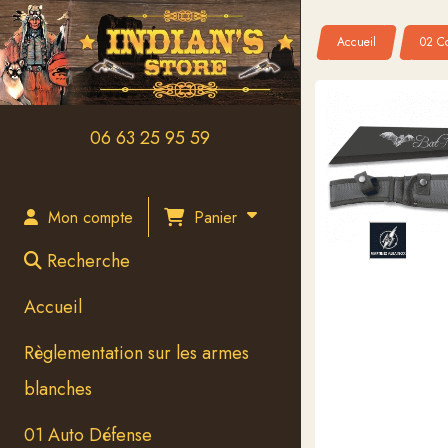
Panneau de gestion des cookies
Accueil
02 Co
06 63 25 95 59
Panier
Mon compte
Recherche
Accueil
Règlementation sur les armes
blanches
01 Auto Défense