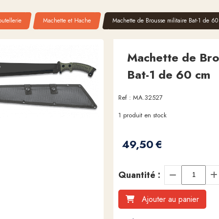
utellerie
Machette et Hache
Machette de Brousse militaire Bat-1 de 6
Machette de Brou
Bat-1 de 60 cm
Ref :
MA.32527
1
produit en stock
49,50
€
Quantité :
Ajouter au panier