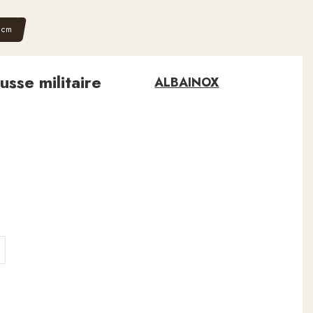
0 cm
sse militaire
ALBAINOX