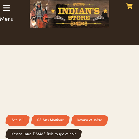
Panneau de gestion des cookies
Menu
Accueil
03 Arts Martiaux
Katana et sabre
Katana Lame DAMAS Bois rouge et noir