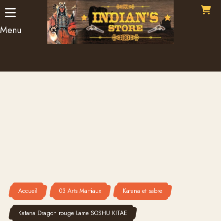
Panneau de gestion des cookies
Menu
Accueil
03 Arts Martiaux
Katana et sabre
Katana Dragon rouge Lame SOSHU KITAE