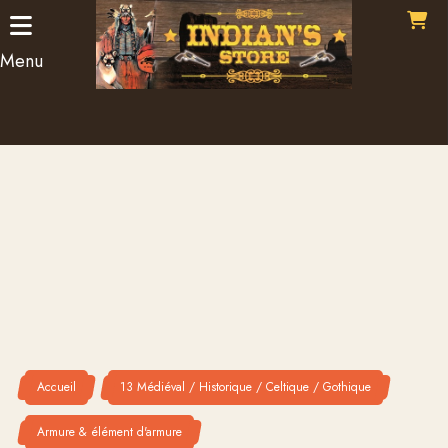
Panneau de gestion des cookies
Menu
Accueil
13 Médiéval / Historique / Celtique / Gothique
Armure & élément d'armure