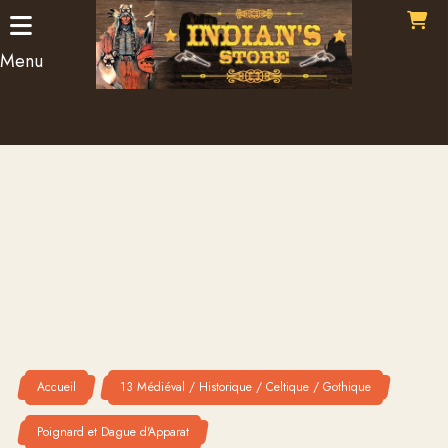
Panneau de gestion des cookies
Menu
Accueil
13 Médiéval / Historique / Celtique / Gothique
Poignard et Dague d'Apparat