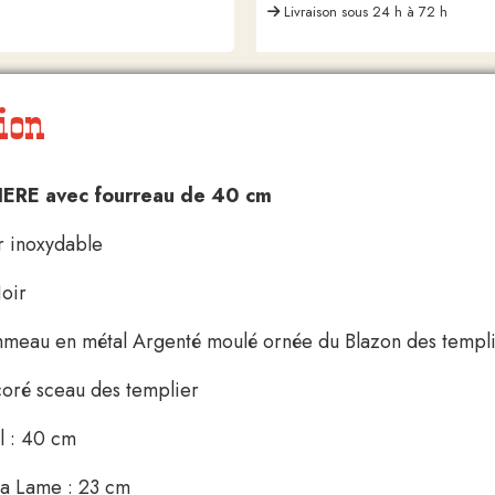
Livraison sous 24 h à 72 h
ion
ERE avec fourreau de 40 cm
r inoxydable
oir
meau en métal Argenté moulé ornée du Blazon des templi
oré sceau des templier
l : 40 cm
la Lame : 23 cm