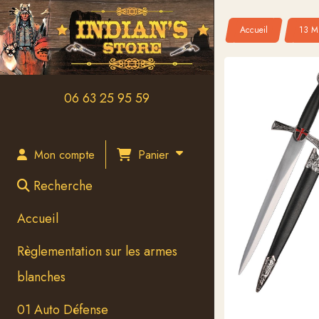
Panneau de gestion des cookies
Accueil
13 Mé
06 63 25 95 59
Panier
Mon compte
Recherche
Accueil
Règlementation sur les armes
blanches
01 Auto Défense