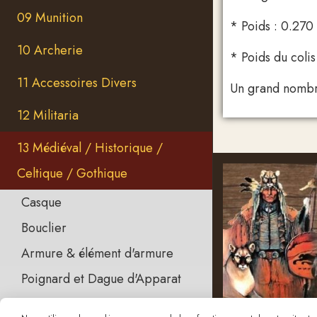
09 Munition
* Poids : 0.270
10 Archerie
* Poids du colis
11 Accessoires Divers
Un grand nombre
12 Militaria
13 Médiéval / Historique /
Celtique / Gothique
Casque
Bouclier
Armure & élément d'armure
Poignard et Dague d'Apparat
Poignard et Dague Forgés