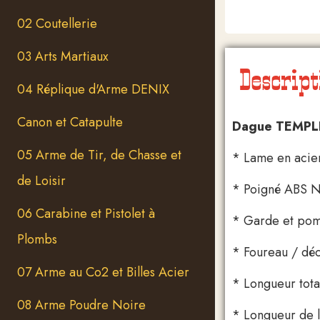
02 Coutellerie
03 Arts Martiaux
Descript
04 Réplique d'Arme DENIX
Canon et Catapulte
Dague TEMPLI
05 Arme de Tir, de Chasse et
* Lame en acie
de Loisir
* Poigné ABS N
06 Carabine et Pistolet à
* Garde et pom
Plombs
* Foureau / déc
07 Arme au Co2 et Billes Acier
* Longueur tota
08 Arme Poudre Noire
* Longueur de 