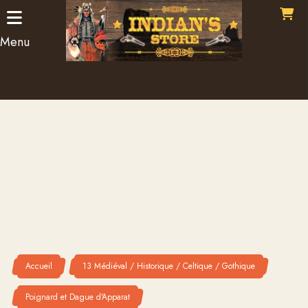
Panneau de gestion des cookies
Menu
Accueil
13 Médiéval / Historique / Celtique / Gothique
Poignard et Dague d'Apparat