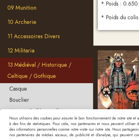
* Poids : 0.650
09 Munition
* Poids du colis
10 Archerie
11 Accessoires Divers
12 Militaria
13 Médiéval / Historique /
Celtique / Gothique
Casque
Bouclier
Armure & élément d'armure
Nous utilisons des cookies pour assurer le bon fonctionnement de notre site et an
Poignard et Dague d'Apparat
à des fins de statistiques. Pour cela, nos partenaires et nous peuvent utiliser
des informations personnelles comme votre visite sur notre site. Nous partageons
Poignard et Dague Forgés
nos partenaires de médias sociaux, de publicité et d'analyse, qui peuvent com