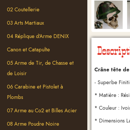
02 Coutellerie
03 Arts Martiaux
04 Réplique d'Arme DENIX
Descript
Canon et Catapulte
05 Arme de Tir, de Chasse et
Crâne tête de
de Loisir
- Superbe Finit
06 Carabine et Pistolet à
* Matière : Rés
Plombs
* Couleur : Ivoi
07 Arme au Co2 et Billes Acier
* Dimensions La
08 Arme Poudre Noire