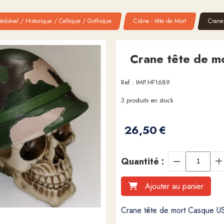
diéval / Historique / Celtique / Gothique
Crâne - tête de Mort
Crane
Crane tête de m
Ref :
IMP.HF1689
3
produits en stock
26,50
€
Quantité :
Ajouter au panier
Crane tête de mort Casque U