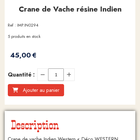
Crane de Vache résine Indien
Ref :
IMP.IN0294
5
produits en stock
45,00
€
Quantité :
Ajouter au panier
Description
Crane de vache Indien Western « Déco WESTERN