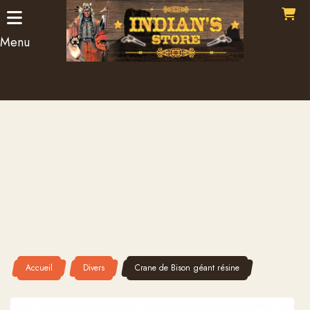
Panneau de gestion des cookies
Menu
Accueil
Divers
Crane de Bison géant résine