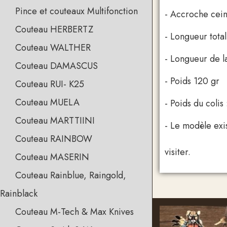
Pince et couteaux Multifonction
- Accr
Couteau HERBERTZ
- Longueur tota
Couteau WALTHER
- Longueur de l
Couteau DAMASCUS
- Poids 120 gr
Couteau RUI- K25
Couteau MUELA
- Poids du colis
Couteau MARTTIINI
- Le m
Un grand 
Couteau RAINBOW
visiter.
Couteau MASERIN
Couteau Rainblue, Raingold,
Rainblack
Couteau M-Tech & Max Knives