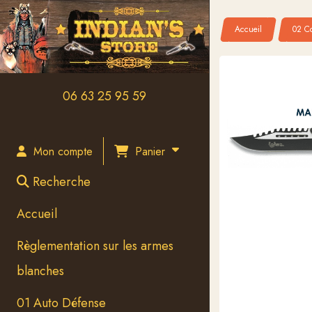
Panneau de gestion des cookies
Accueil
02 Co
06 63 25 95 59
Panier
Mon compte
Recherche
Accueil
Règlementation sur les armes
blanches
01 Auto Défense