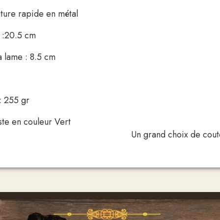
oche ceinture rapide en m
l :20.5 cm
a lame : 8.5 cm
 : 255 gr
odèle existe en couleur 
choix de couteaux vous attend dans 