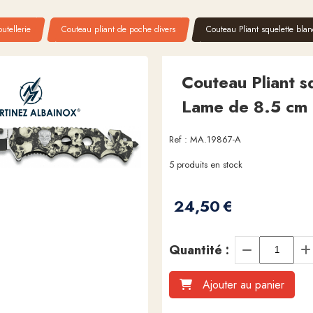
utellerie
Couteau pliant de poche divers
Couteau Pliant squelette bla
Couteau Pliant s
Lame de 8.5 cm
Ref :
MA.19867-A
5
produits en stock
24,50
€
Quantité :
Ajouter au panier