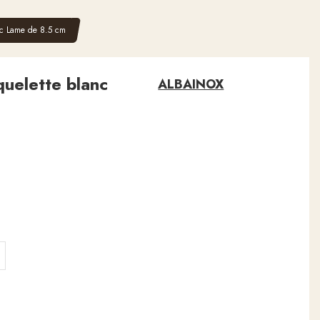
nc Lame de 8.5 cm
quelette blanc
ALBAINOX