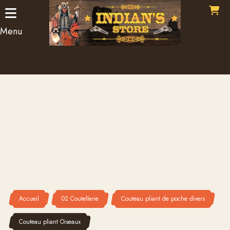
Panneau de gestion des cookies
Menu
Accueil
02 Coutellerie
Couteau pliant de poche divers
Couteau pliant Oiseaux