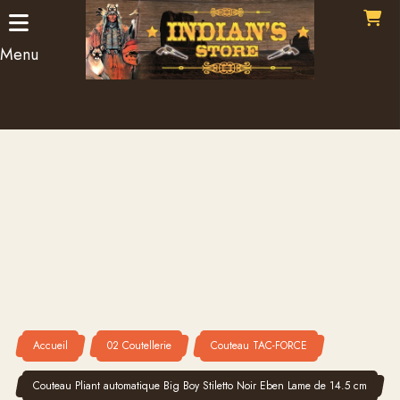
Panneau de gestion des cookies
Menu
Accueil
02 Coutellerie
Couteau TAC-FORCE
Couteau Pliant automatique Big Boy Stiletto Noir Eben Lame de 14.5 cm