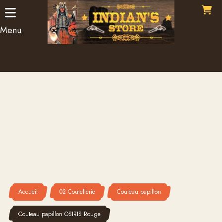
Panneau de gestion des cookies
Menu
Accueil
02 Coutellerie
Couteau papillon
Couteau papillon OSIRIS Rouge