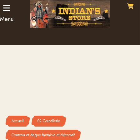
Panneau de gestion des cookies
Menu
Accueil
02 Coutellerie
Couteau et dague fantaisie et décoratif