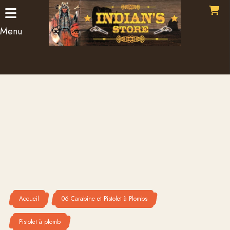
Menu
Accueil
06 Carabine et Pistolet à Plombs
Pistolet à plomb