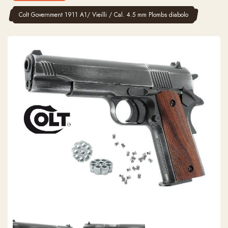
Colt Government 1911 A1/ Vieilli / Cal. 4.5 mm Plombs diabolo