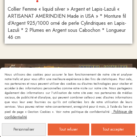
Collier Femme « liquid silver » Argent et Lapis-Lazuli «
ARTISANAT AMERINDIEN Made in USA » * Monture fil
d'Argent 925/1000 orné de perle Cylindriques en Lapis-
Lazuli * 2 Plumes en Argent sous Cabochon * Longueur
46 cm
Nous utilisons des cookies pour assurer le bon fonctionnement de notre site et analyser
notre trafic et pour vous offrir une meilleure expérience à des fins de statistiques. Pour cela,
nos partenaires et nous peuvent utiliser des cookies ou d'autres technologies pour stocker et
accéder à des informations personnelles comme votre visite sur notre site. Nous partageons
également des informations sur l'utilisation de notre site avec nos partenaires de médias
sociaux, de publicité et d'analyse, qui peuvent combiner celles-ci avec d'autres informations
que vous leur avez fournies ou qu'ils ont collectées lors de votre utilisation de leurs
Nous contacter
services. Vous pouvez retirer votre consentement, enregistré pour 6 mois, à l'aide du lien en
Politique de
pied de page « Gestion Cookies ». Voir notre politique de confidentialité :
confidentialité
Mentions Légales
Politique de confidentialité
Gestion cookies
Mon
Compte
Créer un site internet
Personnaliser
Tout refuser
Tout accepter