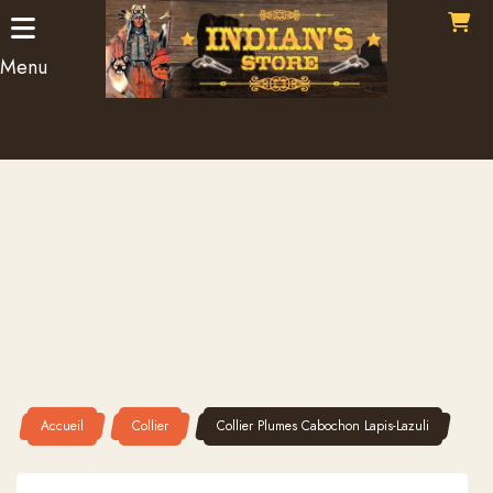
Panneau de gestion des cookies
Menu
Accueil
Collier
Collier Plumes Cabochon Lapis-Lazuli