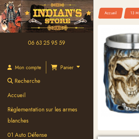
Panneau de gestion des cookies
Accueil
13 Mé
06 63 25 95 59
Panier
Mon compte
Recherche
Accueil
Règlementation sur les armes
blanches
01 Auto Défense