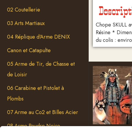
Descript
02 Coutellerie
03 Arts Martiaux
Chope SKULL ave
Résine * Dimens
04 Réplique d'Arme DENIX
du colis : envir
Canon et Catapulte
05 Arme de Tir, de Chasse et
de Loisir
06 Carabine et Pistolet à
Plombs
07 Arme au Co2 et Billes Acier
08 Arme Poudre Noire