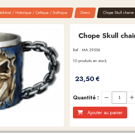
diéval / Historique / Celtique / Gothique
Divers
Chope Skull chaine
Chope Skull chai
Ref :
MA.39556
10
produits en stock
23,50
€
Quantité :
Ajouter au panier