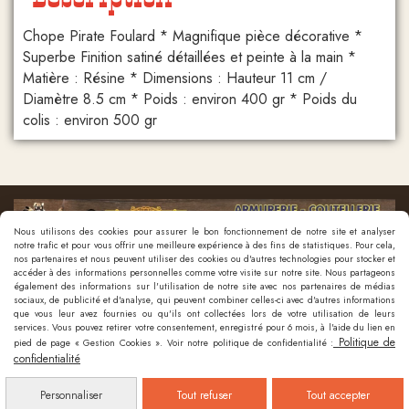
Chope Pirate Foulard * Magnifique pièce décorative *
Superbe Finition satiné détaillées et peinte à la main *
Matière : Résine * Dimensions : Hauteur 11 cm /
Diamètre 8.5 cm * Poids : environ 400 gr * Poids du
colis : environ 500 gr
Nous utilisons des cookies pour assurer le bon fonctionnement de notre site et analyser
notre trafic et pour vous offrir une meilleure expérience à des fins de statistiques. Pour cela,
nos partenaires et nous peuvent utiliser des cookies ou d'autres technologies pour stocker et
accéder à des informations personnelles comme votre visite sur notre site. Nous partageons
également des informations sur l'utilisation de notre site avec nos partenaires de médias
sociaux, de publicité et d'analyse, qui peuvent combiner celles-ci avec d'autres informations
que vous leur avez fournies ou qu'ils ont collectées lors de votre utilisation de leurs
Nous contacter
services. Vous pouvez retirer votre consentement, enregistré pour 6 mois, à l'aide du lien en
Politique de
pied de page « Gestion Cookies ». Voir notre politique de confidentialité :
confidentialité
Mentions Légales
Politique de confidentialité
Gestion cookies
Mon
Compte
Créer un site internet
Personnaliser
Tout refuser
Tout accepter