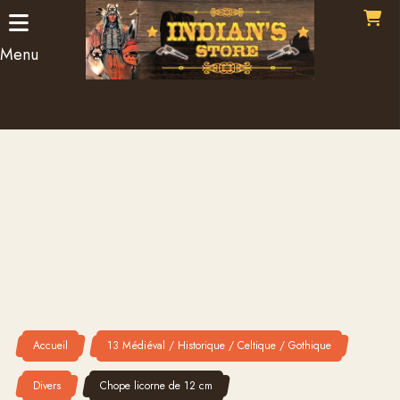
Panneau de gestion des cookies
Menu
Accueil
13 Médiéval / Historique / Celtique / Gothique
Divers
Chope licorne de 12 cm