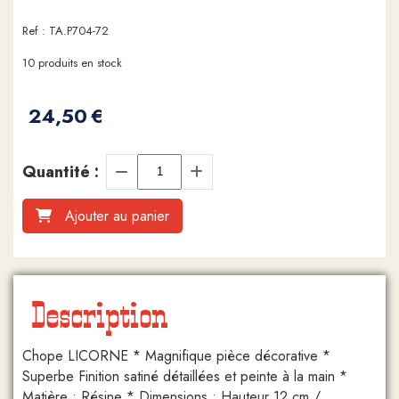
Ref :
TA.P704-72
10
produits en stock
24,50
€
Quantité :
Ajouter au panier
Description
Chope LICORNE * Magnifique pièce décorative *
Superbe Finition satiné détaillées et peinte à la main *
Matière : Résine * Dimensions : Hauteur 12 cm /